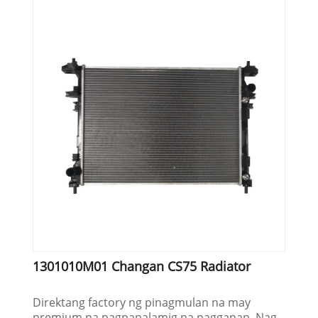
1301010M01 Changan CS75 Radiator
Direktang factory ng pinagmulan na may
premium na pagpapalamig na pagganap. Nag-