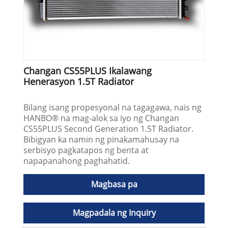
Changan CS55PLUS Ikalawang
Henerasyon 1.5T Radiator
Bilang isang propesyonal na tagagawa, nais ng
HANBO® na mag-alok sa iyo ng Changan
CS55PLUS Second Generation 1.5T Radiator.
Bibigyan ka namin ng pinakamahusay na
serbisyo pagkatapos ng benta at
napapanahong paghahatid.
Magbasa pa
Magpadala ng Inquiry