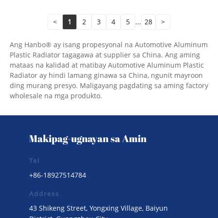
<
1
2
3
4
5
...
28
>
Ang Hanbo® ay isang propesyonal na Automotive Aluminum
Plastic Radiator tagagawa at supplier sa China. Ang aming
mataas na kalidad at matibay Automotive Aluminum Plastic
Radiator ay hindi lamang ginawa sa China, ngunit mayroon
ding murang presyo. Maligayang pagdating sa aming factory
wholesale na mga produkto.
Makipag-ugnayan sa Amin
Tel
+86-18927514784
Address
43 Shikeng Street, Yongxing Village, Baiyun