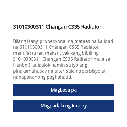
S1010300311 Changan CS35 Radiator
Bilang isang propesyonal na mataas na kalidad
na S1010300311 Changan CS35 Radiator
manufacturer, makatitiyak kang bibili ng
S1010300311 Changan CS35 Radiator mula sa
Hanbo® at iaalok namin sa iyo ang
pinakamahusay na after-sale na serbisyo at
napapanahong paghahatid.
Magbasa pa
Magpadala ng Inquiry