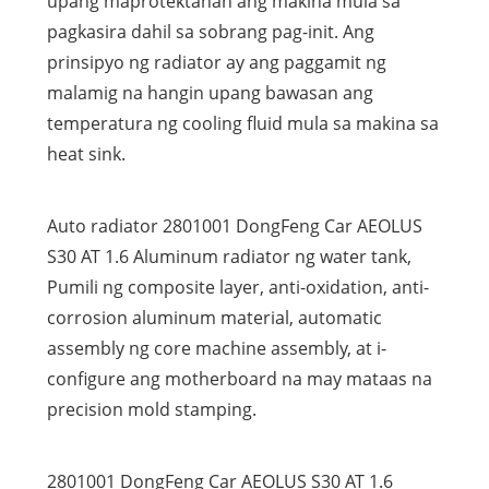
upang maprotektahan ang makina mula sa
pagkasira dahil sa sobrang pag-init. Ang
prinsipyo ng radiator ay ang paggamit ng
malamig na hangin upang bawasan ang
temperatura ng cooling fluid mula sa makina sa
heat sink.
Auto radiator 2801001 DongFeng Car AEOLUS
S30 AT 1.6 Aluminum radiator ng water tank,
Pumili ng composite layer, anti-oxidation, anti-
corrosion aluminum material, automatic
assembly ng core machine assembly, at i-
configure ang motherboard na may mataas na
precision mold stamping.
2801001 DongFeng Car AEOLUS S30 AT 1.6