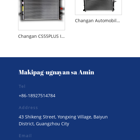
Changan Automobile Changan Alsvin V7 tangke ng tubig ng radiator
Changan CS55PLUS Ikalawang Henerasyon 1.5T Radiator
Makipag-ugnayan sa Amin
Tel
+86-18927514784
Address
43 Shikeng Street, Yongxing Village, Baiyun
District, Guangzhou City
Email