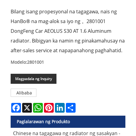
Bilang isang propesyonal na tagagawa, nais ng
HanBo® na mag-alok sa iyo ng 。2801001
DongFeng Car AEOLUS S30 AT 1.6 Aluminum
radiator. Bibigyan ka namin ng pinakamahusay na
after-sales service at napapanahong paghahatid.
Modelo:2801001
Magpadala ng Inquiry
Alibaba
Facebook
X
WhatsApp
Pinterest
LinkedIn
Share
Paglalarawan ng Produkto
Chinese na tagagawa ng radiator ng sasakyan -